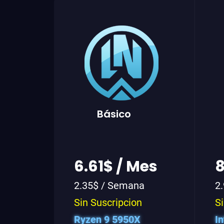
Básico
6.61$ / Mes
8
2.35$ / Semana
2
Sin Suscripcion
Si
Ryzen 9 5950X
I