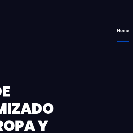
Home
DE
MIZADO
ROPA Y