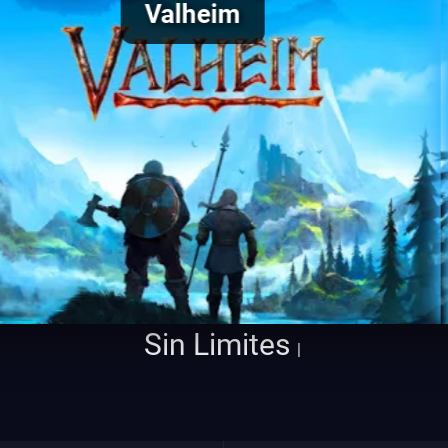
Untu
Sin Limites de CPU Mods o
|